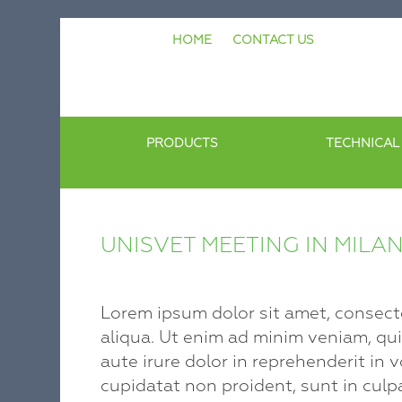
Skip
HOME
CONTACT US
to
content
PRODUCTS
TECHNICAL
UNISVET MEETING IN MILA
Lorem ipsum dolor sit amet, consect
aliqua. Ut enim ad minim veniam, qui
aute irure dolor in reprehenderit in 
cupidatat non proident, sunt in culpa